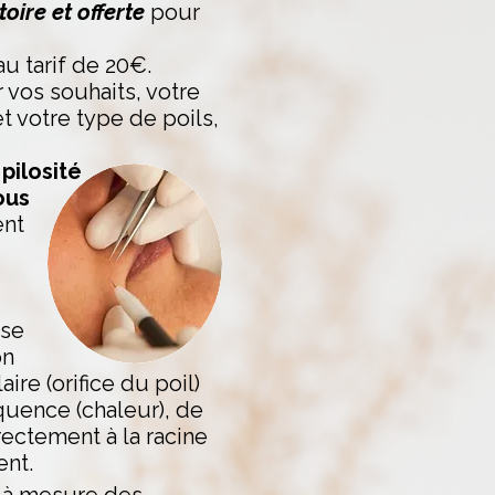
toire et offerte
pour
au tarif de 20€.
 vos souhaits, votre
 et votre type de poils,
pilosité
ous
ent
yse
on
ire (orifice du poil)
quence (chaleur), de
rectement à la racine
ent.