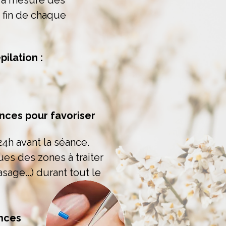
 à mesure des
a fin de chaque
pilation :
ces pour favoriser
24h avant la séance.
ues des zones à traiter
asage...) durant tout le
nces