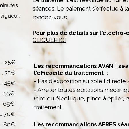
Le traitement est réévalué au fur
et
minutes
séances. Le paiement
s'effectue à l
 vigueur.
rendez-vous.
Pour plus de détails sur l'électro-é
CLIQUER ICI
...... 25€
Les recommandations AVANT séan
..... 35€
l'efficacité du traitement :
- Pas d'exposition au soleil directe 
..... 45€
- Arrêter toutes épilations mécaniq
..... 55€
(cire ou électrique, pince à épiler, r
.... 65€​
traitement.
..... 70€
..... 80€
Les recommandations APRES séa