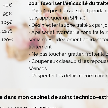
pour favoriser l'efficacité du trai
.... 90€
- Pas d'exposition au soleil pendan
... 95€​​
puis appliquer un SPF 50.
.... 105€
- Désinfecter la zone traité 2x par j
.... 115€
- Apaiser et hydrater la zone traité 
.... 120€
semaine ET
idéalement pendant to
traitement.
- Ne pas toucher, gratter, frotter la 
- Couper aux ciseaux si les repous
séances.
- Respecter les délais recommandé
le dans mon
cabinet de soins technico-esth