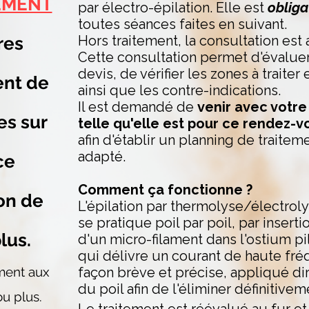
EMENT
par électro-épilation. Elle est
obliga
toutes séances faites en suivant.
Hors traitement, la consultation est 
res
Cette consultation permet d'évaluer
devis, de vérifier les zones à traiter
ent de
ainsi que les contre-indications.
Il est demandé de
venir avec votre 
es sur
telle qu'elle est pour
ce rendez-v
afin d'établir un planning de traitem
adapté.
ce
Comment ça fonctionne ?
ion de
L'épilation par thermolyse/électrol
se pratique poil par poil, par inserti
lus.
d'un micro-filament dans l'ostium pila
qui délivre un courant de haute fré
ment aux
façon brève et précise, appliqué di
du poil afin de l'éliminer définitivem
u plus.