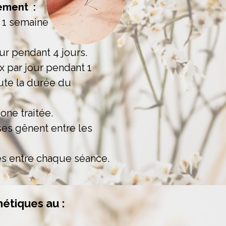
tement :
t 1 semaine
our pendant 4 jours.
2x par jour pendant 1
ute la durée du
zone traitée.
ses gênent entre les
s entre chaque séance.
étiques au :